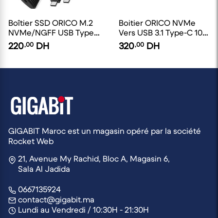
Boîtier SSD ORICO M.2
Boitier ORICO NVMe
NVMe/NGFF USB Type-
Vers USB 3.1 Type-C 10
C vers C/A 10Gbps
Gbps
220
,00
DH
320
,00
DH
GIGABIT Maroc est un magasin opéré par la société
Rocket Web
21, Avenue My Rachid, Bloc A, Magasin 6,
Sala Al Jadida
0667135924
contact@gigabit.ma
Lundi au Vendredi / 10:30H - 21:30H