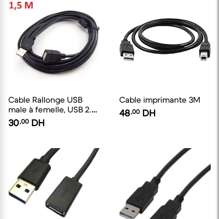
Cable Rallonge USB
Cable imprimante 3M
male à femelle, USB 2.0
48
,00
DH
-1.5M
30
,00
DH