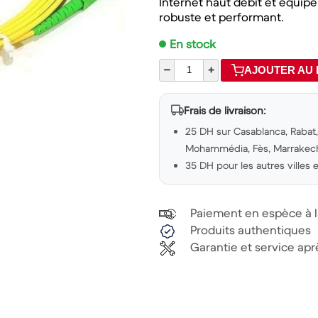
Internet haut débit et équip
robuste et performant.
En stock
–
+
AJOUTER AU 
Frais de livraison:
25 DH sur Casablanca, Rabat, 
Mohammédia, Fès, Marrakech,
35 DH pour les autres villes
Paiement en espèce à la
Produits authentiques
Garantie et service ap