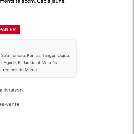
ements télécom. Câble jaune,
PANIER
Salé, Témara, Kénitra, Tanger, Oujda,
 Agadir, El Jadida et Meknès
 et régions du Maroc
 livraison
rès-vente