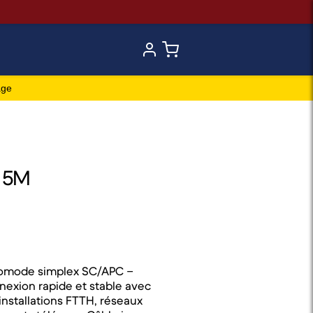
age
e 5M
nomode simplex SC/APC –
exion rapide et stable avec
installations FTTH, réseaux