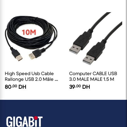
High Speed Usb Cable
Computer CABLE USB
Rallonge USB 2.0 Mâle a
3.0 MALE MALE 1.5 M
Femelle 10m
80
,00
DH
39
,00
DH