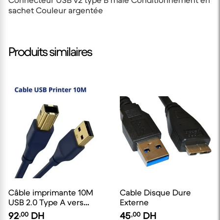
Connecteur USB v2 type B mâle Conditionnement en
sachet Couleur argentée
Produits similaires
Câble imprimante 10M
Cable Disque Dure
USB 2.0 Type A vers
Externe
Type B
92
,00
DH
45
,00
DH