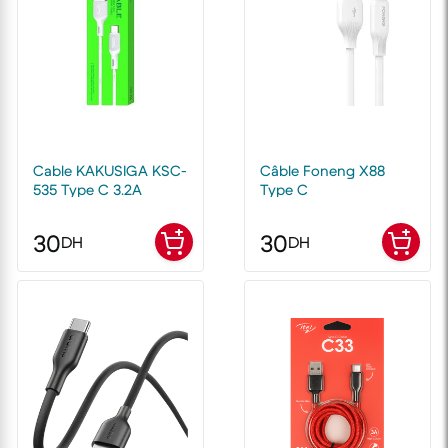
Cable KAKUSIGA KSC-
Câble Foneng X88
535 Type C 3.2A
Type C
30
30
DH
DH