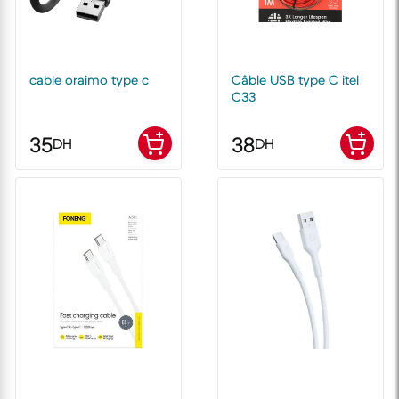
cable oraimo type c
Câble USB type C itel
C33
35
38
DH
DH