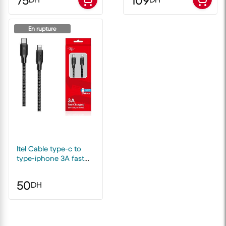
75
109
En rupture
Itel Cable type-c to
type-iphone 3A fast
50
DH