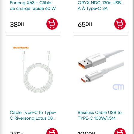
Foneng X63 – Câble
ORYX NDC-130c USB-
de charge rapide 60 W
A À Type-C 3A
38
65
DH
DH
Câble Type-C to Type-
Baseuss Cable USB to
C Riversong Lotus 08
TYPE-C 100W/1.5M
3A Fast Charge
White – 10320102214-
02
DH
DH