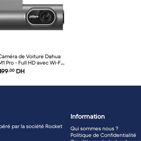
Caméra de Voiture Dahua
M1 Pro - Full HD avec Wi-Fi
et Vision Nocturne
499
,00
DH
Information
éré par la société Rocket
Qui sommes nous ?
Politique de Confidentialité