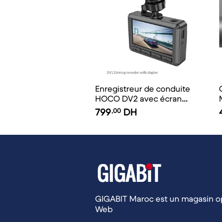
Enregistreur de conduite
HOCO DV2 avec écran
d'affichage de 2,45 pouces
799
,00
DH
(noir)
GIGABIT Maroc est un magasin op
Web