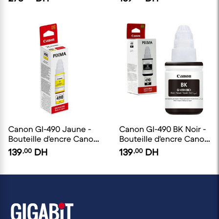
Canon GI-490 Jaune -
Canon GI-490 BK Noir -
Bouteille d'encre Canon
Bouteille d'encre Canon
d'origine
d'origine
139
,00
DH
139
,00
DH