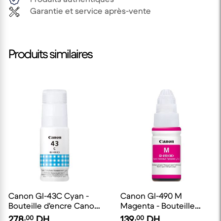
Garantie et service après-vente
Produits similaires
Canon GI-43C Cyan -
Canon GI-490 M
Bouteille d'encre Canon
Magenta - Bouteille
d'origine
d'encre Canon d'origine
278
,00
DH
139
,00
DH