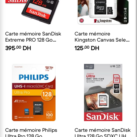
Carte mémoire SanDisk
Carte mémoire
Extreme PRO 128 Go
Kingston Canvas Select
SDXC UHS-I
Plus 64 Go MicroSDXC
395
,00
DH
125
,00
DH
UHS-I Classe 10
Carte mémoire Philips
Carte mémoire SanDisk
Ultra Pro 128 Go
Ultra 128 Go SDXC UHS-