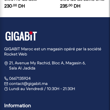
MicroSDXC UHS-I V30
I
230
,00
DH
235
,00
DH
GIGABIT Maroc est un magasin opéré par la société
Rocket Web
21, Avenue My Rachid, Bloc A, Magasin 6,
Sala Al Jadida
0667135924
contact@gigabit.ma
Lundi au Vendredi / 10:30H - 21:30H
Information