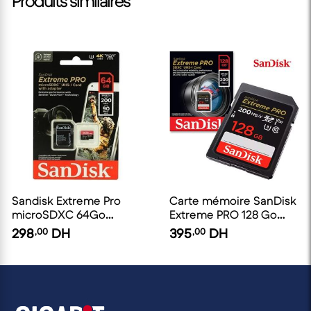
Produits similaires
Sandisk Extreme Pro
Carte mémoire SanDisk
microSDXC 64Go
Extreme PRO 128 Go
200MB/s pour Camera
SDXC UHS-I
298
,00
DH
395
,00
DH
GoPro 4K UHD