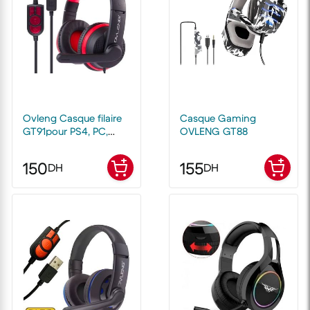
Ovleng Casque filaire
Casque Gaming
GT91pour PS4, PC,
OVLENG GT88
ordinateur portable,
casque de Gaming
150
155
DH
DH