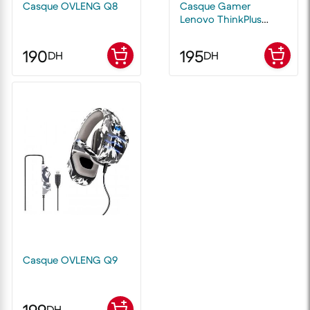
Casque OVLENG Q8
Casque Gamer
Lenovo ThinkPlus
Headphones G80-B
190
195
DH
DH
Casque OVLENG Q9
DH