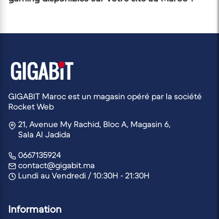
un avantage compétitif.
à la chaleur excessive. Stockez votre casque dans un
endroit sûr lorsqu'il n'est pas utilisé pour éviter les
Nous proposons une large gamme de casques
dommages physiques.
gaming de marques reconnues pour leur qualité et
leur performance, telles que Logitech G, Razer,
SteelSeries, HyperX, Corsair, et bien d'autres.
Parcourez notre sélection pour trouver le modèle qui
correspond à vos besoins et à votre budget.
GIGABIT Maroc est un magasin opéré par la société
Rocket Web
21, Avenue My Rachid, Bloc A, Magasin 6,
Sala Al Jadida
0667135924
contact@gigabit.ma
Lundi au Vendredi / 10:30H - 21:30H
Information