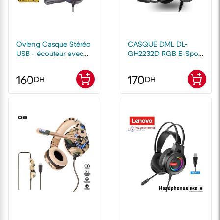
Ovleng Casque Stéréo
CASQUE DML DL-
USB - écouteur avec
GH2232D RGB E-Sport
micro pour Console de
Gaming Headphone
jeu, Casque Hifi pour
160
170
DH
DH
ordinateur