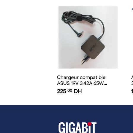
Chargeur compatible
ASUS 19V 3.42A 65W
4.0*1.35mm
225
,00
DH