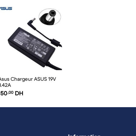
Asus Chargeur ASUS 19V
3.42A
150
,00
DH