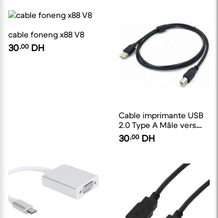
cable foneng x88 V8
30
,00
DH
Cable imprimante USB
2.0 Type A Mâle vers
Type B Mâle longueur
30
,00
DH
1.5M