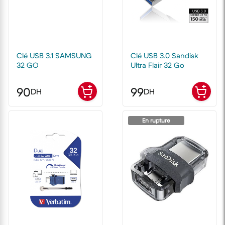
Clé USB 3.1 SAMSUNG
Clé USB 3.0 Sandisk
32 GO
Ultra Flair 32 Go
90
99
DH
DH
En rupture