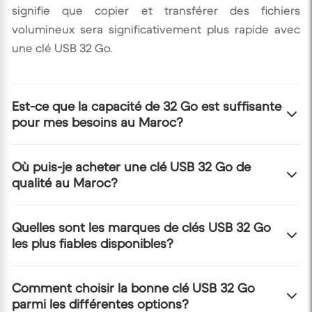
signifie que copier et transférer des fichiers
volumineux sera significativement plus rapide avec
une clé USB 32 Go.
Est-ce que la capacité de 32 Go est suffisante
pour mes besoins au Maroc?
Oui, 32 Go est une capacité très courante et souvent
Où puis-je acheter une clé USB 32 Go de
qualité au Maroc?
suffisante pour la plupart des usages quotidiens,
comme le stockage de documents, de photos, de
musique et de vidéos de taille modérée. Elle est
Vous pouvez acheter des clés USB 32 Go de qualité
Quelles sont les marques de clés USB 32 Go
idéale pour les étudiants, les professionnels et un
les plus fiables disponibles?
directement sur notre site e-commerce. Nous
usage personnel général.
proposons une sélection de marques fiables et de
modèles performants pour répondre à vos besoins
Parmi les marques les plus fiables et reconnues pour
Comment choisir la bonne clé USB 32 Go
en matériel informatique et électronique au Maroc.
parmi les différentes options?
leurs clés USB, on retrouve généralement SanDisk,