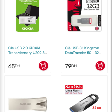
Clé USB 2.0 KIOXIA
Clé USB 3.1 Kingston
TransMemory U202 32
DataTraveler 50 - 32
Go
Go
65
79
DH
DH