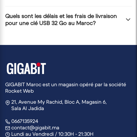
Kingston, Samsung, Verbatim et Lexar. Nous
sélectionnons ces marques pour vous garantir
Pour choisir, considérez la vitesse de lecture/écriture
Quels sont les délais et les frais de livraison
durabilité et performance.
pour une clé USB 32 Go au Maroc?
(si vous transférez souvent de gros fichiers), la
présence d'un capuchon de protection ou d'un
mécanisme rétractable, et le design. N'hésitez pas à
Nos délais de livraison varient généralement entre
consulter les descriptions détaillées des produits sur
24h et 72h selon votre localisation au Maroc. Les frais
notre site.
de livraison vous seront clairement indiqués lors du
passage de votre commande, et nous proposons
souvent des offres de livraison gratuite à partir d'un
certain montant d'achat.
GIGABIT Maroc est un magasin opéré par la société
Rocket Web
21, Avenue My Rachid, Bloc A, Magasin 6,
Sala Al Jadida
0667135924
contact@gigabit.ma
Lundi au Vendredi / 10:30H - 21:30H