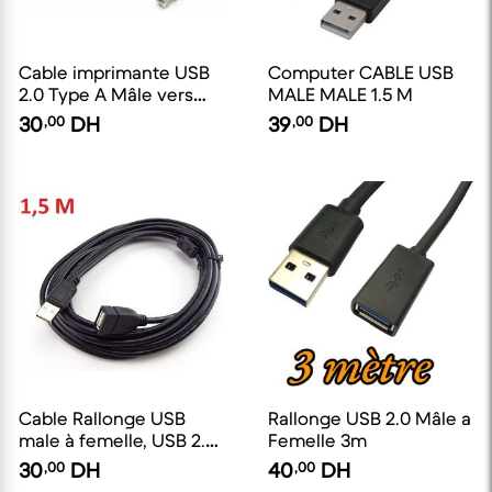
Cable imprimante USB
Computer CABLE USB
2.0 Type A Mâle vers
MALE MALE 1.5 M
Type B Mâle longueur
30
,00
DH
39
,00
DH
1.5M
Cable Rallonge USB
Rallonge USB 2.0 Mâle a
male à femelle, USB 2.0
Femelle 3m
-1.5M
30
,00
DH
40
,00
DH