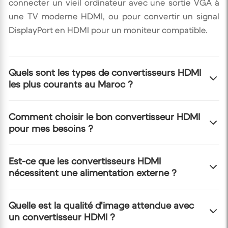
connecter un vieil ordinateur avec une sortie VGA à
une TV moderne HDMI, ou pour convertir un signal
DisplayPort en HDMI pour un moniteur compatible.
Quels sont les types de convertisseurs HDMI
les plus courants au Maroc ?
Les types les plus courants incluent les
Comment choisir le bon convertisseur HDMI
pour mes besoins ?
convertisseurs VGA vers HDMI, DisplayPort vers
HDMI, DVI vers HDMI, et parfois des convertisseurs
RCA ou SCART vers HDMI pour les appareils plus
Identifiez la sortie vidéo de votre appareil source
Est-ce que les convertisseurs HDMI
anciens. Il existe aussi des adaptateurs
nécessitent une alimentation externe ?
(VGA, DP, DVI, etc.) et l'entrée de votre appareil
bidirectionnels pratiques.
d'affichage (HDMI). Vérifiez ensuite si le convertisseur
supporte la résolution et le taux de rafraîchissement
Certains convertisseurs, surtout ceux qui
Quelle est la qualité d'image attendue avec
désirés. Pensez aussi à la nécessité d'une
un convertisseur HDMI ?
convertissent un signal analogique (comme VGA) en