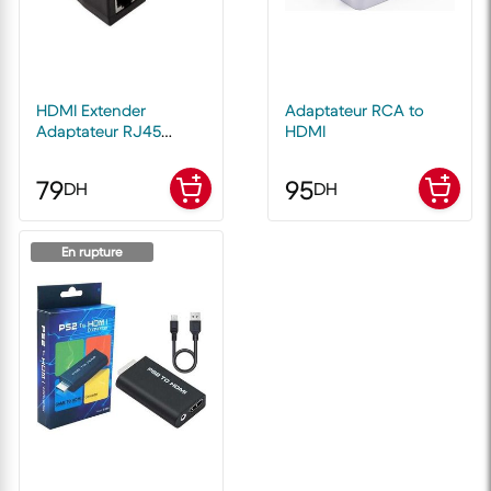
HDMI Extender
Adaptateur RCA to
Adaptateur RJ45
HDMI
Amplificateur de Signal
30 mètres 1080P
79
95
DH
DH
En rupture