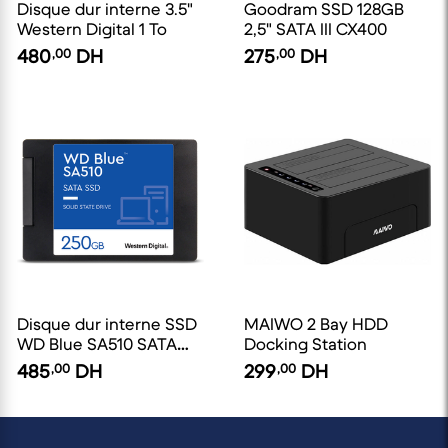
Disque dur interne 3.5"
Goodram SSD 128GB
Western Digital 1 To
2,5" SATA III CX400
480
,00
DH
275
,00
DH
Disque dur interne SSD
MAIWO 2 Bay HDD
WD Blue SA510 SATA
Docking Station
2.5" 250 Go
485
,00
DH
299
,00
DH