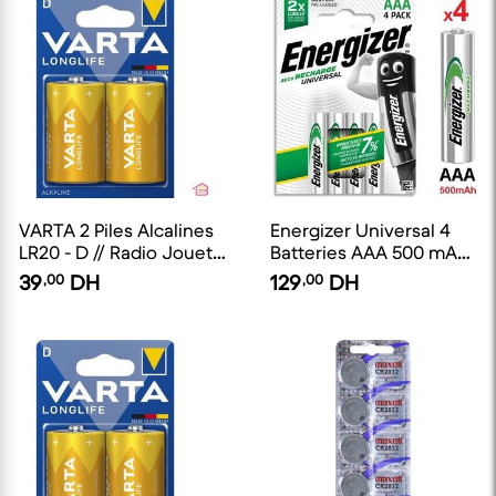
VARTA 2 Piles Alcalines
Energizer Universal 4
LR20 - D // Radio Jouet
Batteries AAA 500 mAh
Chauffe Eau, LongLife
PréChargées // 4 Piles
39
,00
DH
129
,00
DH
Power Alkaline
HR3 Rechargeable