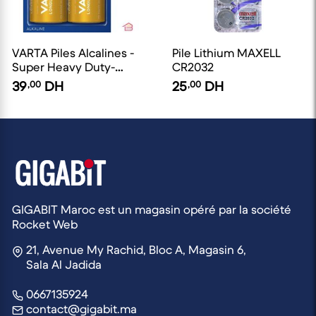
VARTA Piles Alcalines -
Pile Lithium MAXELL
Super Heavy Duty-
CR2032
Type D // Pour Chauffe
39
,00
DH
25
,00
DH
Eau - Jouets // Pack
Economique
GIGABIT Maroc est un magasin opéré par la société
Rocket Web
21, Avenue My Rachid, Bloc A, Magasin 6,
Sala Al Jadida
0667135924
contact@gigabit.ma