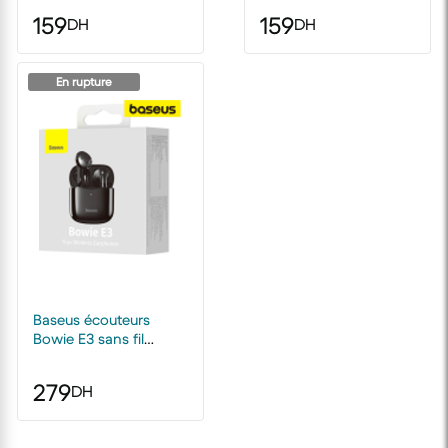
159
159
DH
DH
En rupture
Baseus écouteurs
Bowie E3 sans fil
Bluetooth Noir
279
DH