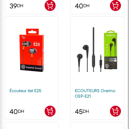
39
40
DH
DH
Écouteur itel E25
ECOUTEURS Oraimo
OEP-E21
40
45
DH
DH