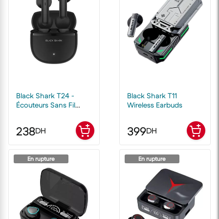
Black Shark T24 -
Black Shark T11
Écouteurs Sans Fil
Wireless Earbuds
Bluetooth
238
399
DH
DH
En rupture
En rupture