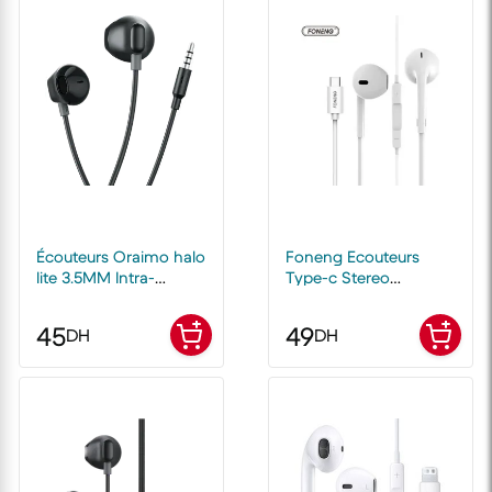
Écouteurs Oraimo halo
Foneng Ecouteurs
lite 3.5MM Intra-
Type-c Stereo
auriculaires
Earphone T15
45
49
DH
DH