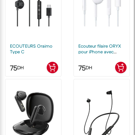
ECOUTEURS Oraimo
Ecouteur filaire ORYX
Type C
pour iPhone avec
microphone
75
75
DH
DH