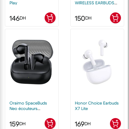
Play
WIRELESS EARBUDS
BL151 BEIGE
146
150
DH
DH
Oraimo SpaceBuds
Honor Choice Earbuds
Neo écouteurs
X7 Lite
spatiaux sans fil
159
169
DH
DH