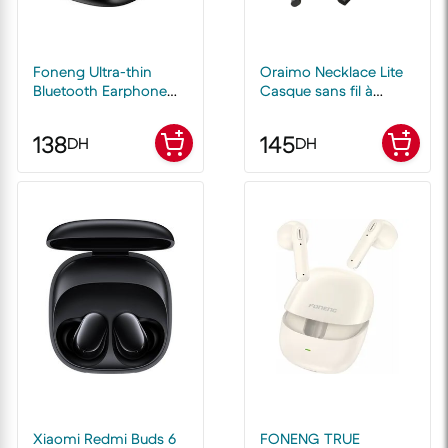
Foneng Ultra-thin
Oraimo Necklace Lite
Bluetooth Earphone
Casque sans fil à
BL135 TWS
vibration d'appel
138
145
DH
DH
Xiaomi Redmi Buds 6
FONENG TRUE