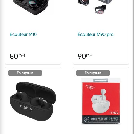
Ecouteur M10
Écouteur M90 pro
80
90
DH
DH
En rupture
En rupture