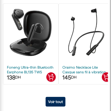
Foneng Ultra-thin Bluetooth
Oraimo Necklace Lite
Earphone BL135 TWS
Casque sans fil à vibration
138
145
d'appel
DH
DH
Voir tout