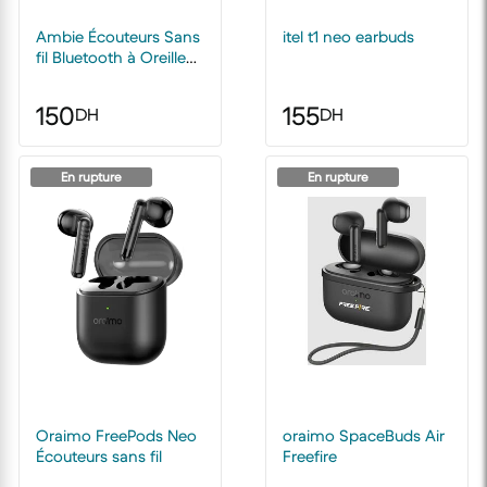
Ambie Écouteurs Sans
itel t1 neo earbuds
fil Bluetooth à Oreille
Ouverte Sound Extra
Bass Stéréo TWS - noir
150
155
DH
DH
En rupture
En rupture
Oraimo FreePods Neo
oraimo SpaceBuds Air
Écouteurs sans fil
Freefire