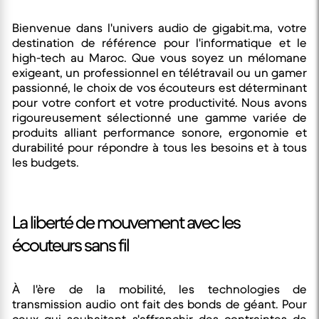
Nous avons une politique de retour et d'échange
pour de longues sessions de jeu.
flexible. Si les écouteurs ne vous conviennent pas ou
Bienvenue dans l'univers audio de gigabit.ma, votre
présentent un défaut, vous pouvez nous contacter
destination de référence pour l'informatique et le
high-tech au Maroc. Que vous soyez un mélomane
dans les 7 jours suivant la réception pour organiser
exigeant, un professionnel en télétravail ou un gamer
un retour ou un échange, selon nos conditions
passionné, le choix de vos écouteurs est déterminant
générales de vente.
pour votre confort et votre productivité. Nous avons
rigoureusement sélectionné une gamme variée de
produits alliant performance sonore, ergonomie et
durabilité pour répondre à tous les besoins et à tous
les budgets.
La liberté de mouvement avec les
écouteurs sans fil
À l'ère de la mobilité, les technologies de
transmission audio ont fait des bonds de géant. Pour