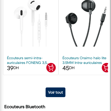
Écouteurs semi-intra-
Écouteurs Oraimo halo lite
auriculaires FONENG 3,5
3.5MM Intra-auriculaires
39
45
mm
DH
DH
Voir tout
Ecouteurs Bluetooth