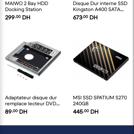
MAIWO 2 Bay HDD
Disque Dur interne SSD
Docking Station
Kingston A400 SATA
2.5" 480 Go
299
,00
DH
673
,00
DH
Adaptateur disque dur
MSI SSD SPATIUM S270
remplace lecteur DVD
240GB
PC portable
89
,00
DH
445
,00
DH