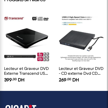
Lecteur et Graveur DVD
Lecteur et Graveur DVD
Externe Transcend USB
- CD externe Dvd CD
2.0 ultra fin 8X DVD-
Usb 3.0 Ultra Slim
399
,00
DH
269
,00
DH
R/RW - 24X CD-R/RW
Portable *8 -Noir