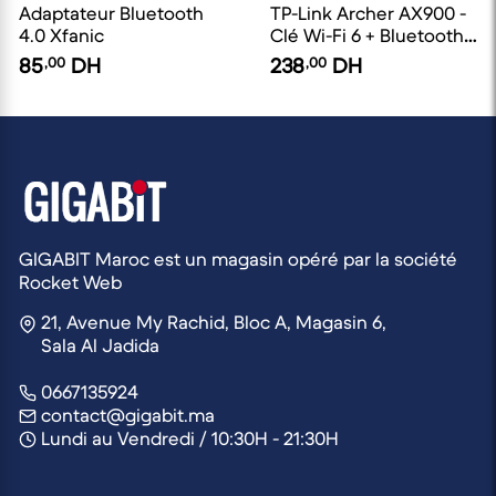
Adaptateur Bluetooth
TP-Link Archer AX900 -
4.0 Xfanic
Clé Wi-Fi 6 + Bluetooth
5.3
85
,00
DH
238
,00
DH
GIGABIT Maroc est un magasin opéré par la société
Rocket Web
21, Avenue My Rachid, Bloc A, Magasin 6,
Sala Al Jadida
0667135924
contact@gigabit.ma
Lundi au Vendredi / 10:30H - 21:30H