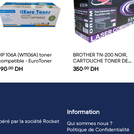
 106A (W1106A) toner
BROTHER TN-200 NOIR,
compatible - EuroToner
CARTOUCHE TONER DE
MARQUE UPRINT B.300
190
,00
DH
350
,00
DH
POUR BROTHER TN200
NOIR DE 90 GR / 3000.
GARANTIE 3 ANS
Information
éré par la société Rocket
Qui sommes nous ?
Politique de Confidentialité