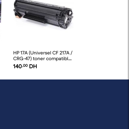
HP 17A (Universel CF 217A /
CRG-47) toner compatible
- EuroToner
140
,00
DH