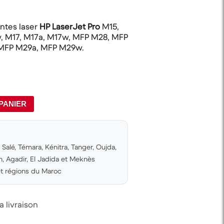
ntes laser
HP LaserJet Pro
M15,
, M17, M17a, M17w, MFP M28, MFP
MFP M29a, MFP M29w.
PANIER
Salé, Témara, Kénitra, Tanger, Oujda,
 Agadir, El Jadida et Meknès
 et régions du Maroc
 livraison