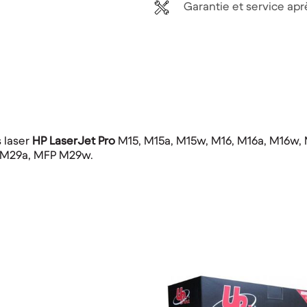
Garantie et service ap
 laser
HP LaserJet Pro
M15, M15a, M15w, M16, M16a, M16w,
 M29a, MFP M29w.