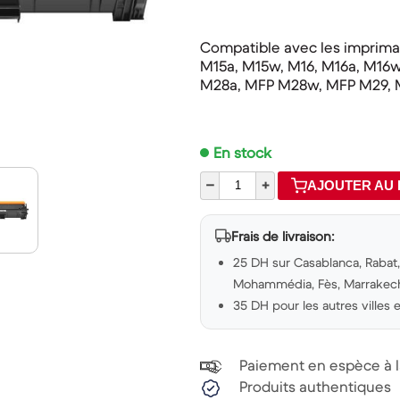
Compatible avec les imprima
M15a, M15w, M16, M16a, M16w
M28a, MFP M28w, MFP M29, 
En stock
–
+
AJOUTER AU 
Frais de livraison:
25 DH sur Casablanca, Rabat, 
Mohammédia, Fès, Marrakech,
35 DH pour les autres villes
Paiement en espèce à la
Produits authentiques