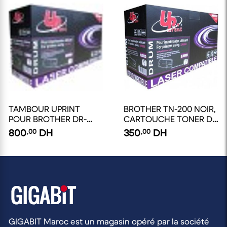
TAMBOUR UPRINT
BROTHER TN-200 NOIR,
POUR BROTHER DR-
CARTOUCHE TONER DE
8000 / DR8000 NOIR
MARQUE UPRINT B.300
800
,00
DH
350
,00
DH
20000 PAGES
POUR BROTHER TN200
NOIR DE 90 GR / 3000.
GARANTIE 3 ANS
GIGABIT Maroc est un magasin opéré par la société