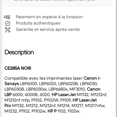
Paiement en espèce à la livraison
Produits authentiques
Garantie et service après-vente
Description
CE285A NOIR
Compatible avec les imprimantes laser
Canon i-
Sensys
LBP6000, LBP6020, LBP6020B, LBP6030,
LBP6030B, LBP6030w, LBP6680x, MF3010,
Canon
LBP
6000, 6000B, 6020,
HP LaserJet
M1132, M1212nf,
M1212nf mfp, P1102, P1102W, P1109,
HP LaserJet
Pro
M1132, M1212, M1212nf, M1214, M1217, M1217nfw,
M1232, P1102, P1102w,
HP P
1102, 1102w.