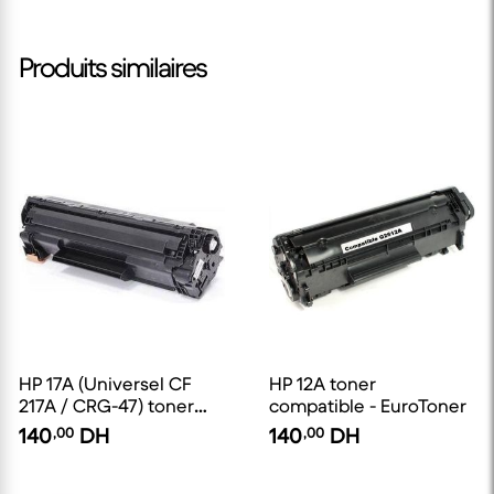
Produits similaires
HP 17A (Universel CF
HP 12A toner
217A / CRG-47) toner
compatible - EuroToner
compatible - EuroToner
140
,00
DH
140
,00
DH