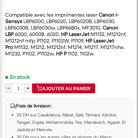
Compatible avec les imprimantes laser
Canon i-
Sensys
LBP6000, LBP6020, LBP6020B, LBP6030,
LBP6030B, LBP6030w, LBP6680x, MF3010,
Canon
LBP
6000, 6000B, 6020,
HP LaserJet
M1132, M1212nf,
M1212nf mfp, P1102, P1102W, P1109,
HP LaserJet
Pro
M1132, M1212, M1212nf, M1214, M1217, M1217nfw,
M1232, P1102, P1102w,
HP P
1102, 1102w.
En stock
–
+
AJOUTER AU PANIER
Frais de livraison:
25 DH sur Casablanca, Rabat, Salé, Témara, Kénitra,
Tanger, Oujda, Mohammédia, Fès, Marrakech, Agadir, El
Jadida et Meknès
35 DH pour les autres villes et régions du Maroc