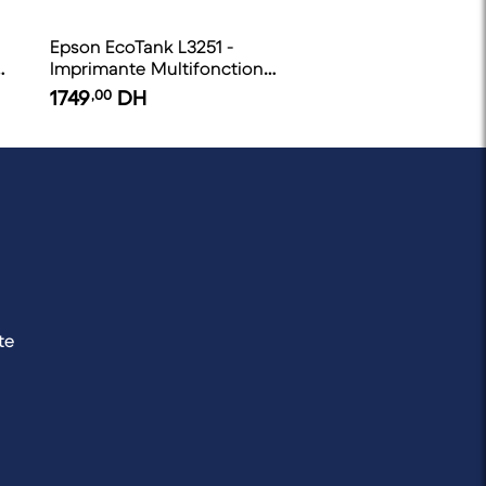
Epson EcoTank L3251 -
à
Imprimante Multifonction à
Réservoirs rechargeables
1749
,00
DH
te