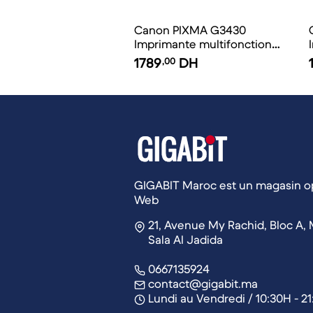
Canon PIXMA G3430
Imprimante multifonction à
réservoirs rechargeables
1789
,00
DH
GIGABIT Maroc est un magasin op
Web
21, Avenue My Rachid, Bloc A, 
Sala Al Jadida
0667135924
contact@gigabit.ma
Lundi au Vendredi / 10:30H - 2