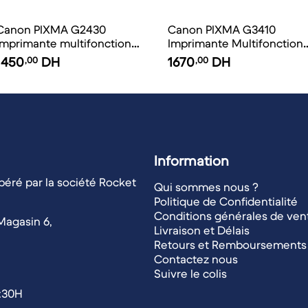
Canon PIXMA G2430
Canon PIXMA G3410
Imprimante multifonction à
Imprimante Multifonction 
réservoirs rechargeables
Réservoirs Rechargeables
1450
,00
DH
1670
,00
DH
Information
éré par la société Rocket
Qui sommes nous ?
Politique de Confidentialité
Conditions générales de ven
Magasin 6,
Livraison et Délais
Retours et Remboursements
Contactez nous
Suivre le colis
1:30H