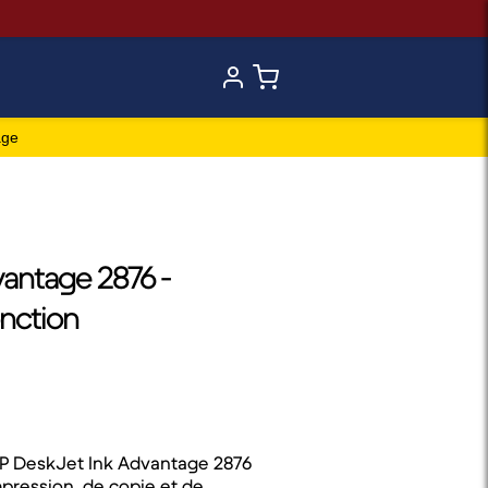
age
antage 2876 -
nction
HP DeskJet Ink Advantage 2876
mpression, de copie et de