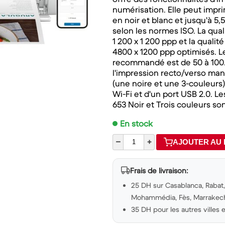
numérisation. Elle peut impr
en noir et blanc et jusqu'à 5
selon les normes ISO. La qual
1 200 x 1 200 ppp et la qualit
4800 x 1200 ppp optimisés. 
recommandé est de 50 à 100.
l'impression recto/verso man
(une noire et une 3-couleurs)
Wi-Fi et d'un port USB 2.0. 
653 Noir et Trois couleurs so
En stock
–
+
AJOUTER AU 
Frais de livraison:
25 DH sur Casablanca, Rabat, 
Mohammédia, Fès, Marrakech,
35 DH pour les autres villes