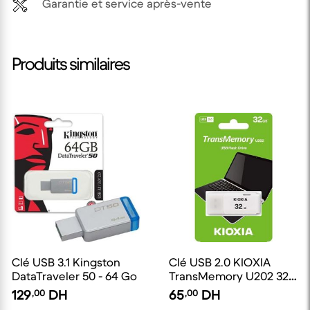
Garantie et service après-vente
Produits similaires
Clé USB 3.1 Kingston
Clé USB 2.0 KIOXIA
DataTraveler 50 - 64 Go
TransMemory U202 32
Go
129
,00
DH
65
,00
DH