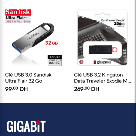
Clé USB 3.0 Sandisk
Clé USB 3.2 Kingston
Ultra Flair 32 Go
Data Traveler Exodia M
256 Go
99
,00
DH
269
,00
DH