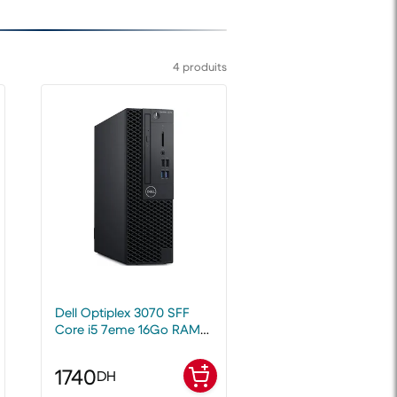
4 produits
Dell Optiplex 3070 SFF
Core i5 7eme 16Go RAM
128Go SSD
1740
DH