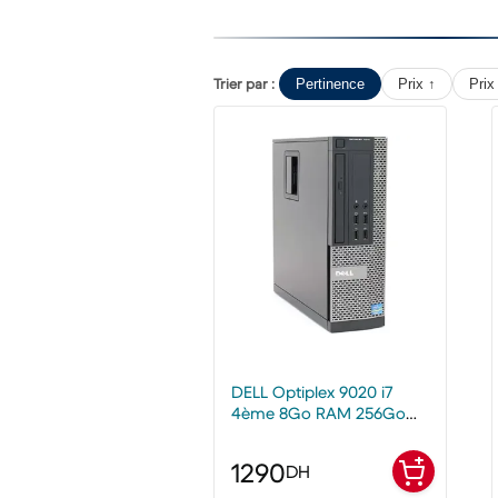
Trier par :
Pertinence
Prix ↑
Prix
DELL Optiplex 9020 i7
4ème 8Go RAM 256Go
SSD Remis à neuf
1290
DH