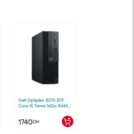
Dell Optiplex 3070 SFF
Core i5 7eme 16Go RAM
128Go SSD
1740
DH