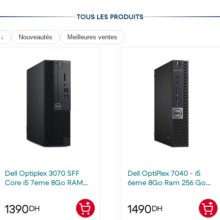
TOUS LES PRODUITS
 ↓
Nouveautés
Meilleures ventes
Dell Optiplex 3070 SFF
Dell OptiPlex 7040 - i5
Core i5 7eme 8Go RAM
6eme 8Go Ram 256 Go
128Go SSD
SSD - PC de bureau Mini
1390
1490
DH
DH