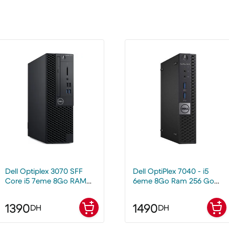
Dell Optiplex 3070 SFF
Dell OptiPlex 7040 - i5
Core i5 7eme 8Go RAM
6eme 8Go Ram 256 Go
128Go SSD
SSD - PC de bureau Mini
1390
1490
DH
DH