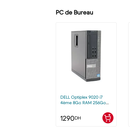
PC de Bureau
DELL Optiplex 9020 i7
4ème 8Go RAM 256Go
SSD Remis à neuf
1290
DH