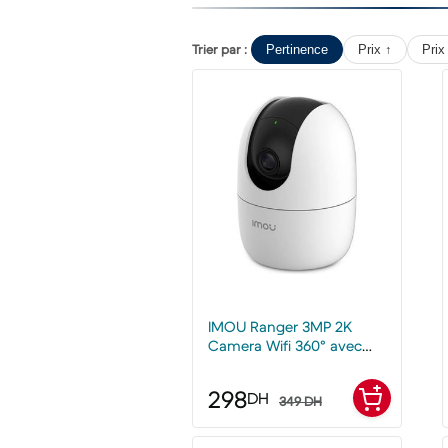
Trier par :
Pertinence
Prix ↑
Prix
IMOU Ranger 3MP 2K
Camera Wifi 360° avec
audio
298
DH
349 DH