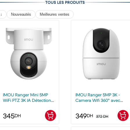
TOUS LES PRODUITS
 ↓
Nouveautés
Meilleures ventes
IMOU Ranger Mini 5MP
IMOU Ranger 5MP 3K -
WiFi PTZ 3K IA Détection
Camera Wifi 360° avec
Humaine
audio
345
349
DH
DH
372 DH