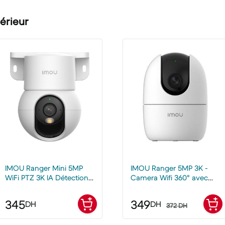
érieur
IMOU Ranger Mini 5MP
IMOU Ranger 5MP 3K -
WiFi PTZ 3K IA Détection
Camera Wifi 360° avec
Humaine
audio
345
349
DH
DH
372 DH