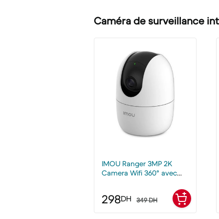
Caméra de surveillance int
IMOU Ranger 3MP 2K
Camera Wifi 360° avec
audio
298
DH
349 DH