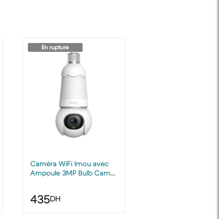
En rupture
Caméra WiFi Imou avec
Ampoule 3MP Bulb Cam
2K AI camera
435
DH