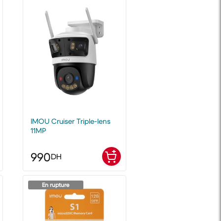
IMOU Cruiser Triple-lens
11MP
990
DH
En rupture