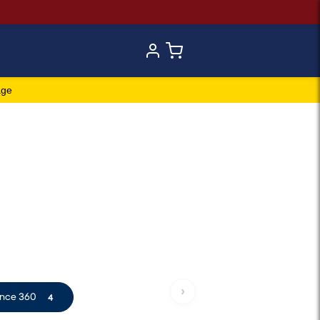
age
›
ance 360
4