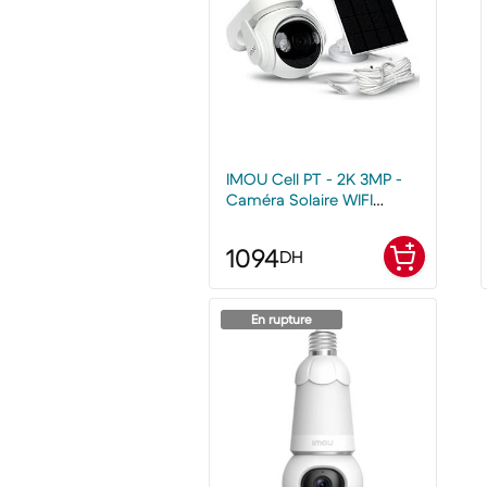
IMOU Cell PT - 2K 3MP -
Caméra Solaire WIFI
Extérieure
1094
DH
En rupture