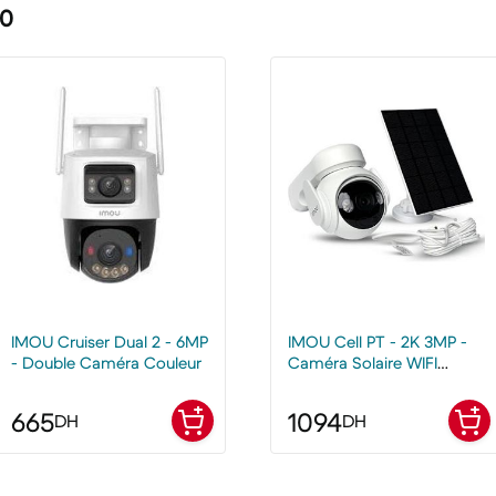
60
IMOU Cruiser Dual 2 - 6MP
IMOU Cell PT - 2K 3MP -
- Double Caméra Couleur
Caméra Solaire WIFI
Extérieure
665
1094
DH
DH