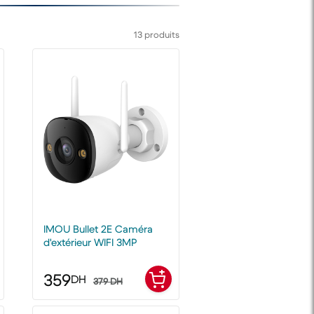
13 produits
IMOU Bullet 2E Caméra
d'extérieur WIFI 3MP
359
DH
379 DH