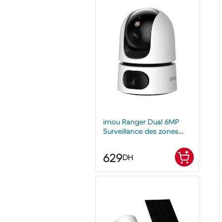
imou Ranger Dual 6MP
Surveillance des zones
clés
629
DH