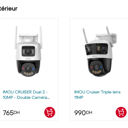
térieur
IMOU CRUISER Dual 2 -
IMOU Cruiser Triple-lens
10MP - Double Caméra
11MP
wifi extérieure
765
990
DH
DH