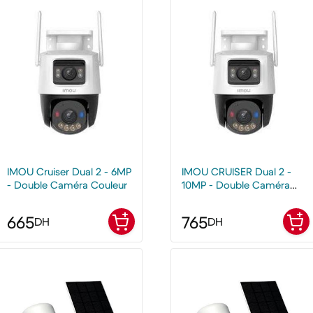
IMOU Cruiser Dual 2 - 6MP
IMOU CRUISER Dual 2 -
- Double Caméra Couleur
10MP - Double Caméra
wifi extérieure
665
765
DH
DH