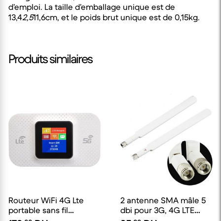
d’emploi. La taille d’emballage unique est de
13,4
2,5
11,6cm, et le poids brut unique est de 0,15kg.
Produits similaires
Routeur WiFi 4G Lte
2 antenne SMA mâle 5
portable sans fil
dbi pour 3G, 4G LTE
300Mbps 3000mAh
routeur orange et inwi