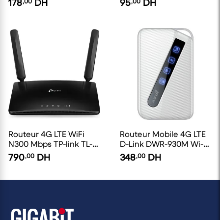
178
,00
DH
95
,00
DH
Routeur 4G LTE WiFi
Routeur Mobile 4G LTE
N300 Mbps TP-link TL-
D-Link DWR-930M Wi-Fi
MR6400
Portable
790
,00
DH
348
,00
DH