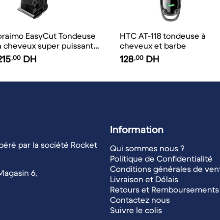
oraimo EasyCut Tondeuse
HTC AT-118 tondeuse à
à cheveux super puissante
cheveux et barbe
et réglable
215
,00
DH
128
,00
DH
Information
éré par la société Rocket
Qui sommes nous ?
Politique de Confidentialité
Conditions générales de ven
Magasin 6,
Livraison et Délais
Retours et Remboursements
Contactez nous
Suivre le colis