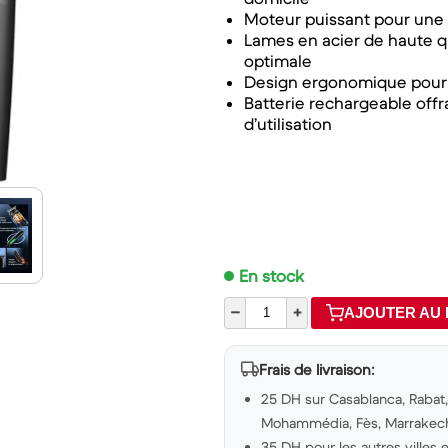
Moteur puissant pour une 
Lames en acier de haute q
optimale
Design ergonomique pour 
Batterie rechargeable of
d’utilisation
En stock
–
+
AJOUTER AU 
Frais de livraison:
25 DH sur Casablanca, Rabat, 
Mohammédia, Fès, Marrakech,
35 DH pour les autres villes