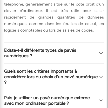
téléphone, généralement situé sur le côté droit d'un
clavier d'ordinateur. Il est très utile pour saisir
rapidement de grandes quantités de données
numériques, comme dans les feuilles de calcul, les
logiciels comptables ou lors de saisies de codes.
Existe-t-il différents types de pavés
numériques ?
Oui, il existe principalement deux types : les pavés
Quels sont les critères importants à
considérer lors du choix d'un pavé numérique
numériques intégrés aux claviers complets et les
?
pavés numériques externes (ou indépendants). Les
pavés externes sont parfaits si vous possédez un
clavier compact sans pavé numérique intégré ou si
Il est important de considérer la disposition des
Puis-je utiliser un pavé numérique externe
avec mon ordinateur portable ?
vous souhaitez une ergonomie personnalisée.
touches (standard ou avec des touches