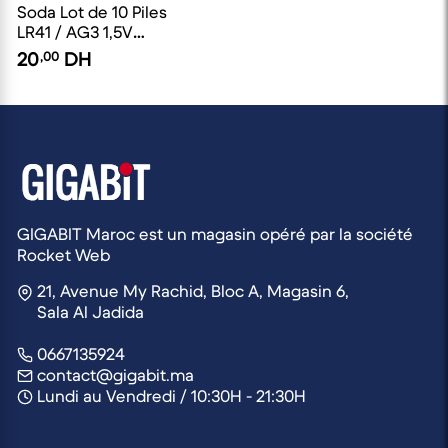
Soda Lot de 10 Piles
LR41 / AG3 1,5V
Alcalines
20
,00
DH
GIGABIT Maroc est un magasin opéré par la société
Rocket Web
21, Avenue My Rachid, Bloc A, Magasin 6,
Sala Al Jadida
0667135924
contact@gigabit.ma
Lundi au Vendredi / 10:30H - 21:30H