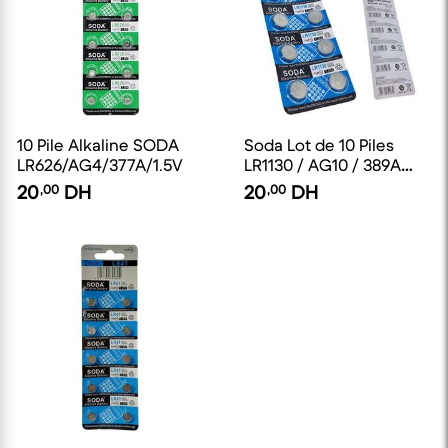
10 Pile Alkaline SODA
Soda Lot de 10 Piles
LR626/AG4/377A/1.5V
LR1130 / AG10 / 389A
1,5V Alcalines
20
,00
DH
20
,00
DH