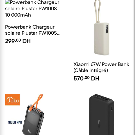
Powerbank Chargeur
solaire Plustar PW100S
10 000mAh
299
,00
DH
Xiaomi 67W Power Bank
(Câble intégré)
570
,00
DH