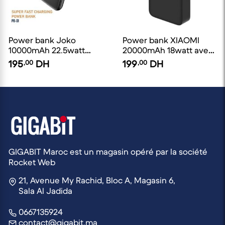
Power bank Joko
Power bank XIAOMI
10000mAh 22.5watt
20000mAh 18watt avec
avec cable attaché
câble Micro-USB
195
,00
DH
199
,00
DH
type-c et afficheur
digital
GIGABIT Maroc est un magasin opéré par la société
Rocket Web
21, Avenue My Rachid, Bloc A, Magasin 6,
Sala Al Jadida
0667135924
contact@gigabit.ma