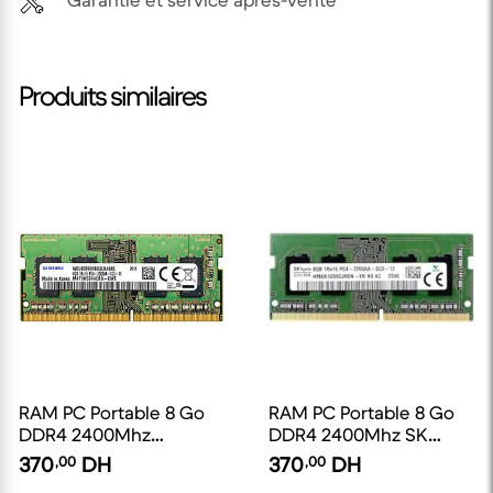
Garantie et service après-vente
Produits similaires
RAM PC Portable 8 Go
RAM PC Portable 8 Go
DDR4 2400Mhz
DDR4 2400Mhz SK
Samsung [Occasion]
Hynix [Occasion]
370
,00
DH
370
,00
DH