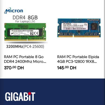
RAM PC Portable 8 Go
RAM PC Portable Elpida
DDR4 2400Mhz Micron
4GB PC3-12800 1RX8
[Occasion]
DDR3-1600Mhz
370
,00
DH
145
,00
DH