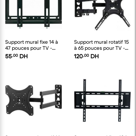
Support mural fixe 14 à
Support mural rotatif 15
47 pouces pour TV -
à 65 pouces pour TV -
Capacité: 25Kg
Capacité: 35Kg
55
,00
DH
120
,00
DH