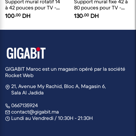
Support mural rotatif 14
Support mural fixe 42 à
à 42 pouces pour TV -
80 pouces pour TV -
Capacité: 20Kg
Capacité: 60Kg
100
,00
DH
130
,00
DH
GIGABIT Maroc est un magasin opéré par la société
Rocket Web
21, Avenue My Rachid, Bloc A, Magasin 6,
Sala Al Jadida
0667135924
contact@gigabit.ma
Lundi au Vendredi / 10:30H - 21:30H