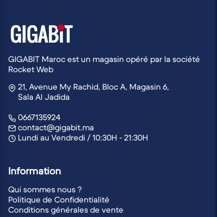
appel à un professionnel si nécessaire.
est également couvert par une garantie fabricant,
dont la durée varie selon le produit et la marque.
Vous pouvez consulter les détails spécifiques sur
chaque page produit ou contacter notre service
client au Maroc pour toute question relative aux
GIGABIT Maroc est un magasin opéré par la société
Rocket Web
retours ou aux garanties.
21, Avenue My Rachid, Bloc A, Magasin 6,
Sala Al Jadida
0667135924
contact@gigabit.ma
Lundi au Vendredi / 10:30H - 21:30H
Information
Qui sommes nous ?
Politique de Confidentialité
Conditions générales de vente