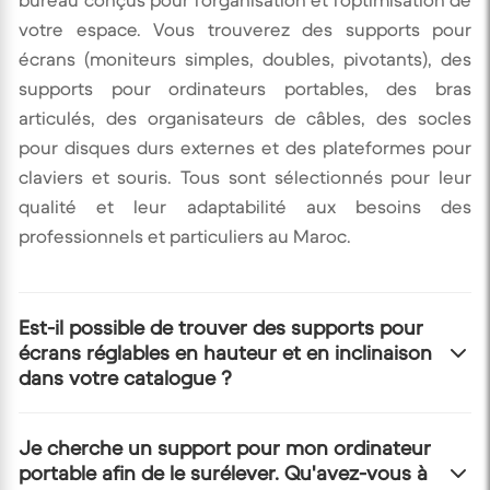
bureau conçus pour l'organisation et l'optimisation de
votre espace. Vous trouverez des supports pour
écrans (moniteurs simples, doubles, pivotants), des
supports pour ordinateurs portables, des bras
articulés, des organisateurs de câbles, des socles
pour disques durs externes et des plateformes pour
claviers et souris. Tous sont sélectionnés pour leur
qualité et leur adaptabilité aux besoins des
professionnels et particuliers au Maroc.
Est-il possible de trouver des supports pour
écrans réglables en hauteur et en inclinaison
dans votre catalogue ?
Absolument ! Nous disposons de nombreux supports
Je cherche un support pour mon ordinateur
portable afin de le surélever. Qu'avez-vous à
d'écran, y compris des bras articulés et des pieds