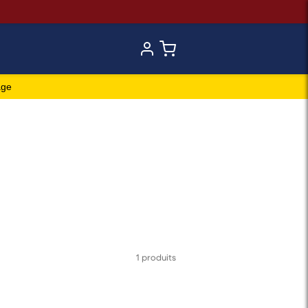
age
1 produits