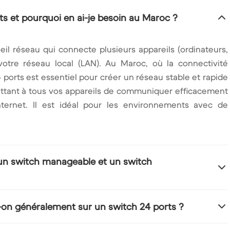
ts et pourquoi en ai-je besoin au Maroc ?
il réseau qui connecte plusieurs appareils (ordinateurs,
votre réseau local (LAN). Au Maroc, où la connectivité
4 ports est essentiel pour créer un réseau stable et rapide
ttant à tous vos appareils de communiquer efficacement
nternet. Il est idéal pour les environnements avec de
e un switch manageable et un switch
 est plug-and-play, simple à installer et ne nécessite
-on généralement sur un switch 24 ports ?
rfait pour les besoins basiques. Un switch manageable 24