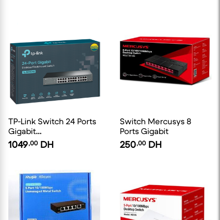
TP-Link Switch 24 Ports
Switch Mercusys 8
Gigabit
Ports Gigabit
(Bureau/Rackable,
1049
,00
DH
250
,00
DH
Boîtier Métal)