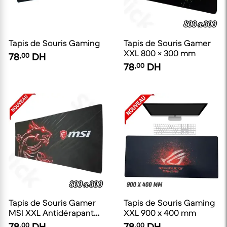
Tapis de Souris Gaming
Tapis de Souris Gamer
XXL 800 × 300 mm
78
,00
DH
78
,00
DH
Tapis de Souris Gamer
Tapis de Souris Gaming
MSI XXL Antidérapant
XXL 900 x 400 mm
800 x 300 mm
78
,00
DH
78
,00
DH