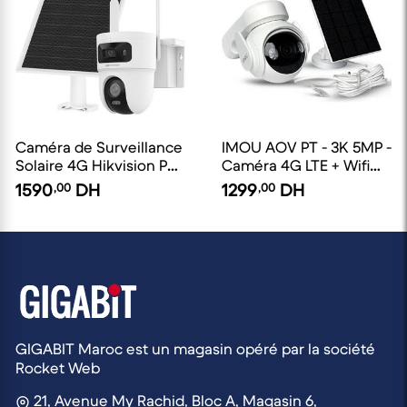
Caméra de Surveillance
IMOU AOV PT - 3K 5MP -
Solaire 4G Hikvision PT
Caméra 4G LTE + Wifi
Double Objectif 4+4 MP
Solaire Extérieure
1590
,00
DH
1299
,00
DH
GIGABIT Maroc est un magasin opéré par la société
Rocket Web
21, Avenue My Rachid, Bloc A, Magasin 6,