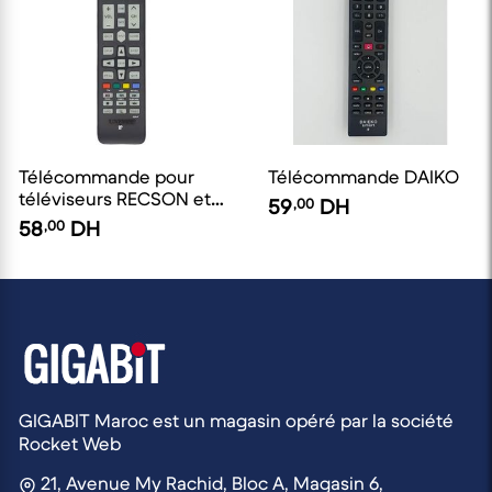
Télécommande pour
Télécommande DAIKO
téléviseurs RECSON et
59
,00
DH
d'autres
58
,00
DH
GIGABIT Maroc est un magasin opéré par la société
Rocket Web
21, Avenue My Rachid, Bloc A, Magasin 6,