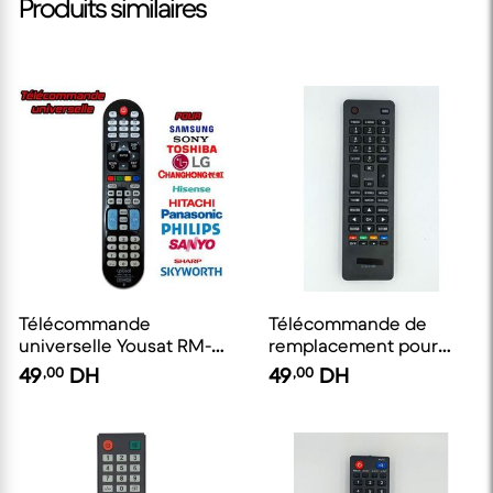
Produits similaires
Télécommande
Télécommande de
universelle Yousat RM-
remplacement pour
L1107 pour Samsung
téléviseurs Haier
49
,00
DH
49
,00
DH
Sharp Sony LG ....