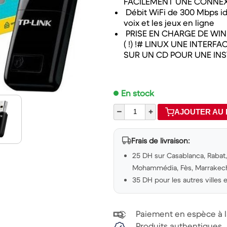
FACILEMENT UNE CONNEX
Débit WiFi de 300 Mbps idé
voix et les jeux en ligne
PRISE EN CHARGE DE WINDO
( !) !# LINUX UNE INTERF
SUR UN CD POUR UNE INS
En stock
–
+
AJOUTER AU 
Frais de livraison:
25 DH sur Casablanca, Rabat, 
Mohammédia, Fès, Marrakech,
35 DH pour les autres villes
Paiement en espèce à la
Produits authentiques