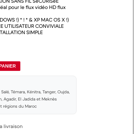
ION SANS FIL SéCURISéE
al pour le flux vidéo HD flux
WS !) * ! * & XP MAC OS X !)
ACE UTILISATEUR CONVIVIALE
TALLATION SIMPLE
PANIER
Salé, Témara, Kénitra, Tanger, Oujda,
 Agadir, El Jadida et Meknès
 et régions du Maroc
 livraison