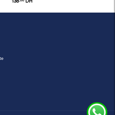
138
,00
DH
te