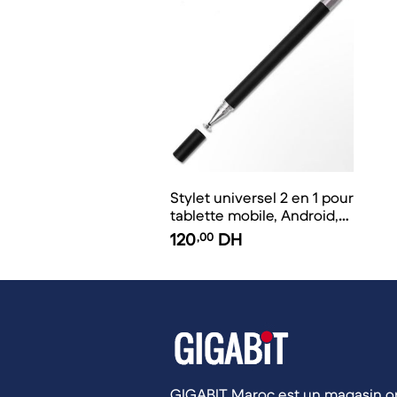
Stylet universel 2 en 1 pour
tablette mobile, Android,
IOS, téléphone, iPad
120
,00
DH
GIGABIT Maroc est un magasin op