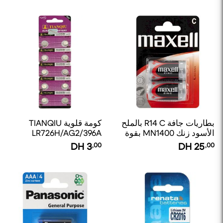
بطاريات جافة R14 C بالملح
كومة قلوية TIANQIU
الأسود زنك MN1400 بقوة
LR726H/AG2/396A
1.50 فولت من ماكسيل
DH
3
,00
DH
25
,00