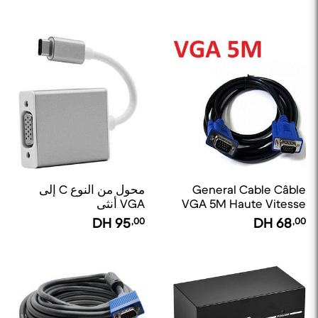
General Cable Câble
محول من النوع C إلى
VGA 5M Haute Vitesse
VGA أنثى
Haute Qualité
DH
95
,00
DH
68
,00