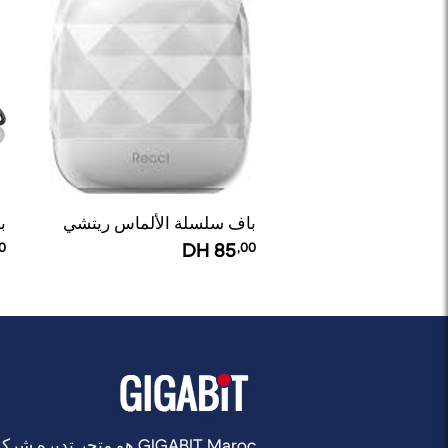
باف سلسلة الألماس ريتشي
با
0
DH
85
,00
GIGABIT Maroc هو متجر تديره شركة Rocket Web