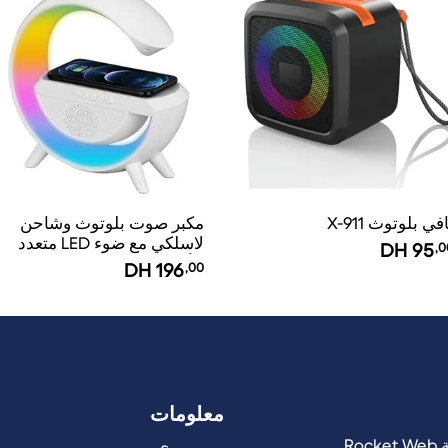
في بلوتوث X-911
مكبر صوت بلوتوث وشاحن
لاسلكي مع ضوء LED متعدد
DH
95
,0
الألوان
DH
196
,00
معلومات