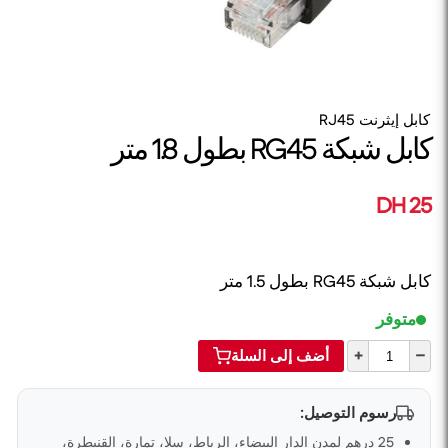
كابل إيثرنت RJ45
كابل شبكة RG45 بطول 1.8 متر
25 DH
كابل شبكة RG45 بطول 1.5 متر
متوفر
+
–
أضف إلى السلة
رسوم التوصيل:
25 درهم لمدن الدار البيضاء، الرباط، سلا، تمارة، القنيطرة،