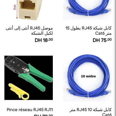
كابل شبكة RJ45 بطول 15
موصل RJ45 أنثى إلى أنثى
متر Cat6
لكبل الشبكة
DH
18
,00
DH
75
,00
كابل شبكة RJ45 10 متر
Pince réseau RJ45 RJ11
Cat6
,00