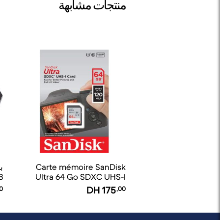
منتجات مشابهة
Carte mémoire SanDisk
Ultra 64 Go SDXC UHS-I
I
0
DH
175
,00