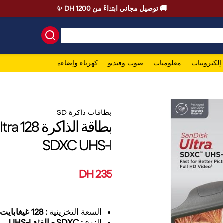
🚚 توصيل مجاني ابتداءً من 1200 DH ✨
إلكترونيات
معلوميات
صوت وفيديو
كهرباء وإضاءة
بطاقات ذاكرة SD
SDXC UHS-I
235 DH
السعة التخزينية
:
128 غيغابايت
النوع
:
SDXC - الفئة UHS-I