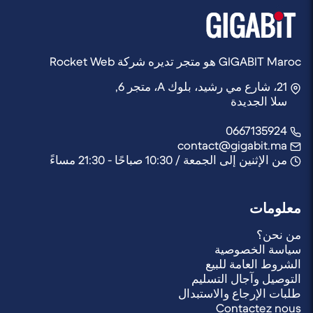
هاتف ذكي، إلخ) دقة 4K وأن يحتوي على فتحة متوافقة
(SDXC، microSDXC).
GIGABIT Maroc هو متجر تديره شركة Rocket Web
21، شارع مي رشيد، بلوك A، متجر 6,
سلا الجديدة
0667135924
contact@gigabit.ma
من الإثنين إلى الجمعة / 10:30 صباحًا - 21:30 مساءً
معلومات
من نحن؟
سياسة الخصوصية
الشروط العامة للبيع
التوصيل وآجال التسليم
طلبات الإرجاع والاستبدال
Contactez nous