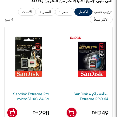
التي تلبي جميع احتياجاتكم من التخزين والأداء.
ترتيب حسب :
الأفضل
السعر ↑
السعر ↓
الأحدث
4 منتج
الأكثر مبيعاً
بطاقة ذاكرة SanDisk
Sandisk Extreme Pro
microSDXC 64Go
Extreme PRO 64
جيجابايت SDXC UHS-I
200MB/s pour Camera
GoPro 4K UHD
298
249
DH
DH