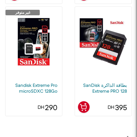
غير متوفر
بطاقة الذاكرة SanDisk
Sandisk Extreme Pro
microSDXC 128Go
Extreme PRO 128
جيجابايت SDXC UHS-I
200MB/s pour Camera
GoPro 4K UHD SD
290
395
DH
DH
Card Hight Speed
128GB