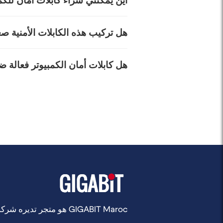
أين يمكنني شراء كابلات أمان للك
'slot' Kensington). إ
للوصول إلى نقطة ربط قوية. بالنسبة لأج
يمكنك العثور على مجموعة واسعة من 
هل تركيب هذه الكابلات الأمنية 
في نوع القفل (بمفتاح أو برمز) الذي 
للتجارة الإلكترونية المتخصص في أجهزة
متوافقة مع معظم فتحات الأمان القياس
لا، التركيب بسيط للغاية. عادةً، ما
هل كابلات أمان الكمبيوتر فعالة
معدني، إلخ)، ثم إدخال طرف الكابل في
باستخدام المفتاح أو الرمز المقدم. تس
كابل الأمان للكمبيوتر هو وسيلة مم
اللصوص الانتهازيين. لن يجعله جهازك م
اليومي وفي البيئات التي يوجد فيها خط
GIGABIT Maroc هو متجر تديره شركة Rocket Web