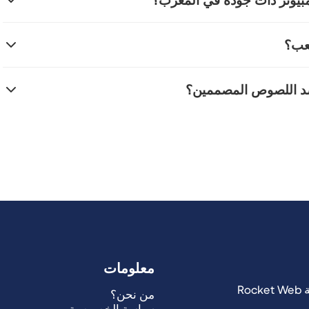
مبيوتر ذات جودة في المغرب؟
ذا كان الأمر كذلك، فإن معظم الكابلات متوافقة. تأكد من أن طول الكابل كافٍ
هزة الكمبيوتر المكتبية، قد يكون الكابل الأطول مفيدًا. فكر أيضًا
كابلات أمان الكمبيوتر من علامات تجارية موثوقة على موقعنا
صعب؟
يناسبك بشكل أفضل.
 الكمبيوتر والإلكترونيات بالمغرب. نقدم نماذج بالمفتاح وبالرمز،
ية، ويتم توصيلها بسرعة في جميع أنحاء المغرب.
 عليك سوى تمرير الكابل حول شيء ثابت وقوي (مثل ساق مكتب، رف
 ضد اللصوص المصممين؟
 فتحة الأمان بجهاز الكمبيوتر الخاص بك. ثم قم بتأمين الكابل
تغرق العملية عادةً أقل من دقيقة.
تازة للردع ويجعل السرقة أكثر صعوبة وصوتًا، مما يثني معظم
حصنًا ضد محترف مجهز، ولكنه يمثل حاجزًا أمنيًا هامًا للاستخدام
ر.
معلومات
من نحن؟