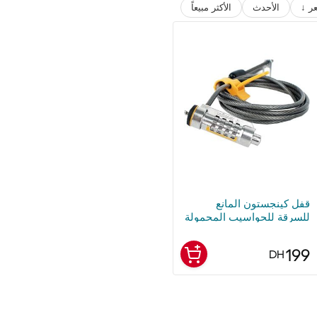
ر ↓
الأحدث
الأكثر مبيعاً
قفل كينجستون المانع
للسرقة للحواسيب المحمولة
199
DH