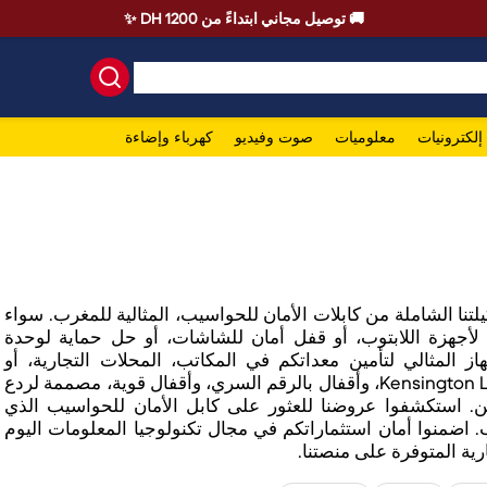
🚚 توصيل مجاني ابتداءً من 1200 DH ✨
إلكترونيات
معلوميات
صوت وفيديو
كهرباء وإضاءة
لتنا الشاملة من كابلات الأمان للحواسيب، المثالية للمغرب. سواء
لأجهزة اللابتوب، أو قفل أمان للشاشات، أو حل حماية لوحدة
از المثالي لتأمين معداتكم في المكاتب، المحلات التجارية، أو
المنازل. تتضمن مجموعتنا كابلات Kensington Lock، وأقفال بالرقم السري، وأقفال قوية، مصممة لردع
من. استكشفوا عروضنا للعثور على كابل الأمان للحواسيب الذي
 اضمنوا أمان استثماراتكم في مجال تكنولوجيا المعلومات اليوم
رية المتوفرة على منصتنا.