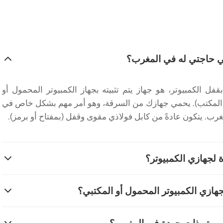
 هي حاجتي له في المغرب؟
قفل الكمبيوتر، هو جهاز يتم تثبيته بجهاز الكمبيوتر المحمول أو
 المكتب). يحمي جهازك من السرقة، وهو أمر مهم بشكل خاص في
غرب. يتكون عادةً من كابل فولاذي مقوى وقفل (بمفتاح أو برمز).
ة لجهازي الكمبيوتر؟
تاح وبالرمز. الأقفال بالمفتاح هي تقليدية وتتطلب مفتاحًا محددًا
جهازي الكمبيوتر المحمول أو المكتبي؟
 الحاجة إلى حمل مفاتيح، ولكن يجب حينئذٍ تذكر الرمز. تم تصميم
مثل Kensington، Noble-Lock، إلخ).
 على فتحة أمان قياسية (غالباً ما تكون مستطيلة الشكل، تسمى