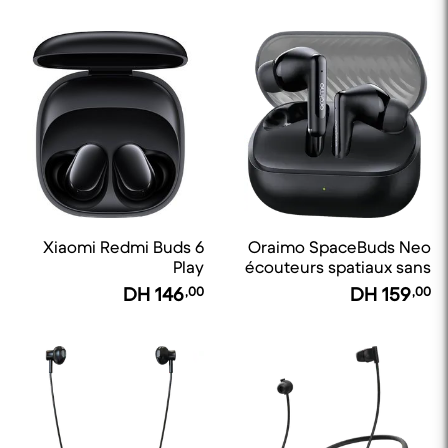
Xiaomi Redmi Buds 6
Oraimo SpaceBuds Neo
Play
écouteurs spatiaux sans
fil
DH
146
,00
DH
159
,00